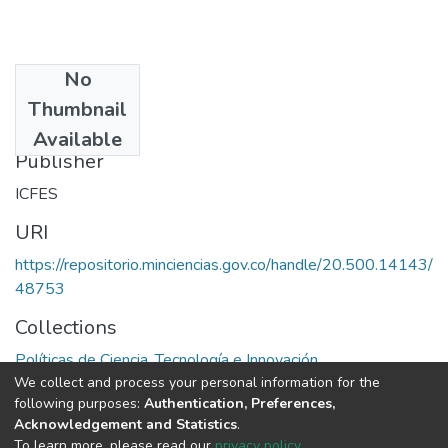
No
Date
Thumbnail
1987
Available
Publisher
ICFES
URI
https://repositorio.minciencias.gov.co/handle/20.500.14143/
48753
Collections
Políticas de Ciencia, Tecnología e Innovación
We collect and process your personal information for the
following purposes:
Authentication, Preferences,
Full item page
Acknowledgement and Statistics
.
To learn more, please read our
privacy policy
.