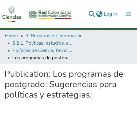
(current)
Log In
Communities & Collections
Home
3. Recursos de Información Científica y Tecnológica
3.2.1. Políticas, estudios, evaluaciones e indicadores de CTeI
All of DSpace
Políticas de Ciencia, Tecnología e Innovación
Los programas de postgrado: Sugerencias para políticas y estrategias.
Statistics
Publication:
Los programas de
postgrado: Sugerencias para
políticas y estrategias.