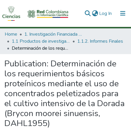
(current)
Log In
Communities & Collections
Home
1. Investigación Financiada con Recursos Públicos
1.1 Productos de investigación
1.1.2. Informes Finales
All of DSpace
Determinación de los requerimientos básicos proteínicos mediante el uso de concentrados peletizados para el cultivo intensivo de la Dorada (Brycon moorei sinuensis, DAHL1955)
Statistics
Publication:
Determinación de
los requerimientos básicos
proteínicos mediante el uso de
concentrados peletizados para
el cultivo intensivo de la Dorada
(Brycon moorei sinuensis,
DAHL1955)