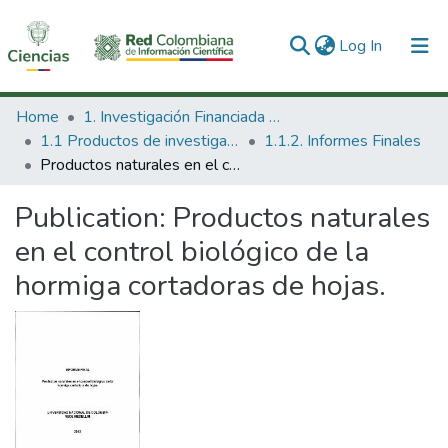
(current)
Log In
Communities & Collections
Home
1. Investigación Financiada con Recursos Públicos
1.1 Productos de investigación
1.1.2. Informes Finales
All of DSpace
Productos naturales en el control biológico de la hormiga cortadoras de hojas.
Statistics
Publication:
Productos naturales
en el control biológico de la
hormiga cortadoras de hojas.