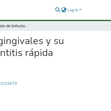
Log In
Caracterización de linfocitos T gingivales y su perfil de citosinas en pacientes con periodontitis rápida progresiva
gingivales y su
ntitis rápida
4143/32670