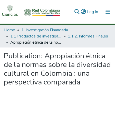
(current)
Log In
Communities & Collections
Home
1. Investigación Financiada con Recursos Públicos
1.1 Productos de investigación
1.1.2. Informes Finales
All of DSpace
Apropiación étnica de la normas sobre la diversidad cultural en Colombia : una perspectiva comparada
Statistics
Publication:
Apropiación étnica
de la normas sobre la diversidad
cultural en Colombia : una
perspectiva comparada