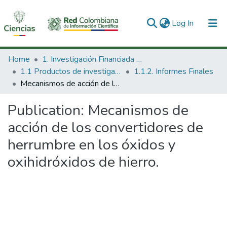
(current)
Log In
Communities & Collections
Home
1. Investigación Financiada con Recursos Públicos
1.1 Productos de investigación
1.1.2. Informes Finales
All of DSpace
Mecanismos de acción de los convertidores de herrumbre en los óxidos y oxihidróxidos de hierro.
Statistics
Publication:
Mecanismos de
acción de los convertidores de
herrumbre en los óxidos y
oxihidróxidos de hierro.