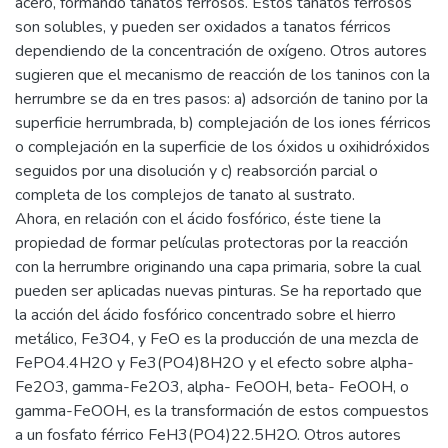
acero, formando tanatos ferrosos. Estos tanatos ferrosos
son solubles, y pueden ser oxidados a tanatos férricos
dependiendo de la concentración de oxígeno. Otros autores
sugieren que el mecanismo de reacción de los taninos con la
herrumbre se da en tres pasos: a) adsorción de tanino por la
superficie herrumbrada, b) complejación de los iones férricos
o complejación en la superficie de los óxidos u oxihidróxidos
seguidos por una disolución y c) reabsorción parcial o
completa de los complejos de tanato al sustrato.
Ahora, en relación con el ácido fosfórico, éste tiene la
propiedad de formar películas protectoras por la reacción
con la herrumbre originando una capa primaria, sobre la cual
pueden ser aplicadas nuevas pinturas. Se ha reportado que
la acción del ácido fosfórico concentrado sobre el hierro
metálico, Fe3O4, y FeO es la producción de una mezcla de
FePO4.4H2O y Fe3(PO4)8H2O y el efecto sobre alpha-
Fe2O3, gamma-Fe2O3, alpha- FeOOH, beta- FeOOH, o
gamma-FeOOH, es la transformación de estos compuestos
a un fosfato férrico FeH3(PO4)22.5H2O. Otros autores