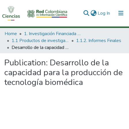
(current)
Log In
Communities & Collections
Home
1. Investigación Financiada con Recursos Públicos
1.1 Productos de investigación
1.1.2. Informes Finales
All of DSpace
Desarrollo de la capacidad para la producción de tecnología biomédica
Statistics
Publication:
Desarrollo de la
capacidad para la producción de
tecnología biomédica