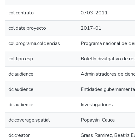
col.contrato
0703-2011
col.date.proyecto
2017-01
col.programa.colciencias
Programa nacional de cienc
col.tipo.esp
Boletín divulgativo de resu
dc.audience
Administradores de ciencia 
dc.audience
Entidades gubernamentale
dc.audience
Investigadores
dc.coverage.spatial
Popayán, Cauca
dc.creator
Grass Ramirez, Beatriz Eug