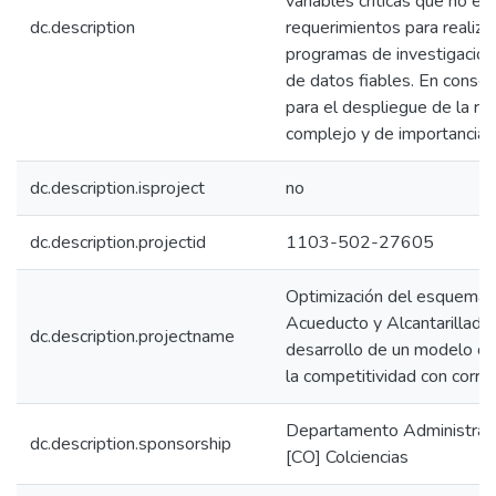
variables críticas que no es
dc.description
requerimientos para realiza
programas de investigación
de datos fiables. En consec
para el despliegue de la r
complejo y de importancia cr
dc.description.isproject
no
dc.description.projectid
1103-502-27605
Optimización del esquema 
Acueducto y Alcantarillad
dc.description.projectname
desarrollo de un modelo de 
la competitividad con corre
Departamento Administrativ
dc.description.sponsorship
[CO] Colciencias