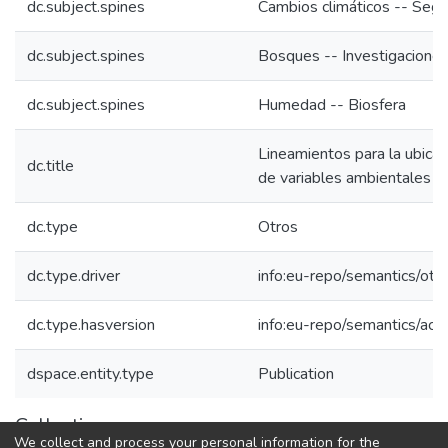
dc.subject.spines
Cambios climáticos -- Segu
dc.subject.spines
Bosques -- Investigacione
dc.subject.spines
Humedad -- Biosfera
Lineamientos para la ubica
dc.title
de variables ambientales
dc.type
Otros
dc.type.driver
info:eu-repo/semantics/othe
dc.type.hasversion
info:eu-repo/semantics/ac
dspace.entity.type
Publication
Collections
We collect and process your personal information for the