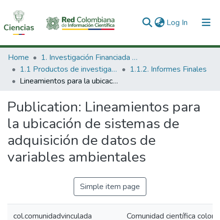
(current)
Log In
Communities & Collections
Home
1. Investigación Financiada con Recursos Públicos
1.1 Productos de investigación
1.1.2. Informes Finales
All of DSpace
Lineamientos para la ubicación de sistemas de adquisición de datos de variables ambientales
Statistics
Publication:
Lineamientos para
la ubicación de sistemas de
adquisición de datos de
variables ambientales
Simple item page
col.comunidadvinculada
Comunidad científica colom