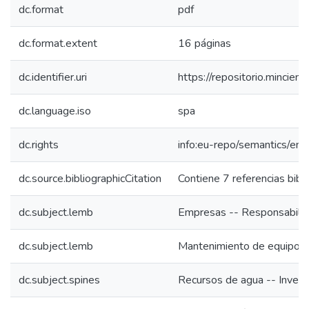
dc.format
pdf
dc.format.extent
16 páginas
dc.identifier.uri
https://repositorio.minci
dc.language.iso
spa
dc.rights
info:eu-repo/semantics/e
dc.source.bibliographicCitation
Contiene 7 referencias bibl
dc.subject.lemb
Empresas -- Responsabilid
dc.subject.lemb
Mantenimiento de equipos
dc.subject.spines
Recursos de agua -- Inves