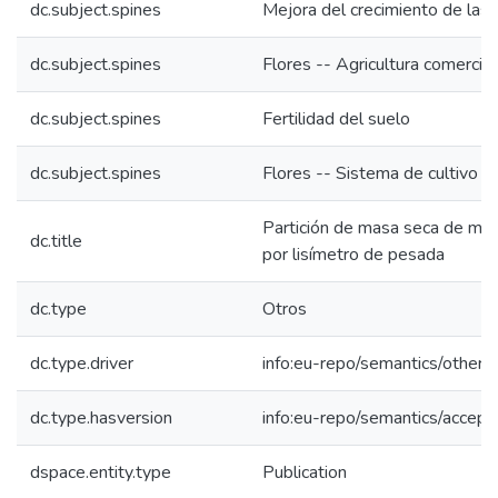
dc.subject.spines
Mejora del crecimiento de las 
dc.subject.spines
Flores -- Agricultura comercial
dc.subject.spines
Fertilidad del suelo
dc.subject.spines
Flores -- Sistema de cultivo
Partición de masa seca de mini
dc.title
por lisímetro de pesada
dc.type
Otros
dc.type.driver
info:eu-repo/semantics/other.
dc.type.hasversion
info:eu-repo/semantics/accep
dspace.entity.type
Publication