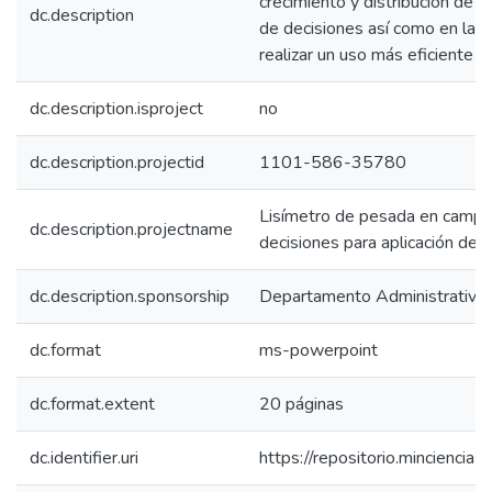
crecimiento y distribución de 
dc.description
de decisiones así como en la p
realizar un uso más eficiente 
dc.description.isproject
no
dc.description.projectid
1101-586-35780
Lisímetro de pesada en campo
dc.description.projectname
decisiones para aplicación de fe
dc.description.sponsorship
Departamento Administrativo d
dc.format
ms-powerpoint
dc.format.extent
20 páginas
dc.identifier.uri
https://repositorio.mincienc