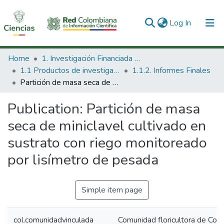
(current)
Log In
Communities & Collections
Home
1. Investigación Financiada con Recursos Públicos
1.1 Productos de investigación
1.1.2. Informes Finales
All of DSpace
Partición de masa seca de miniclavel cultivado en sustrato con riego monitoreado por lisímetro de pesada
Statistics
Publication:
Partición de masa
seca de miniclavel cultivado en
sustrato con riego monitoreado
por lisímetro de pesada
Simple item page
col.comunidadvinculada
Comunidad floricultora de Col