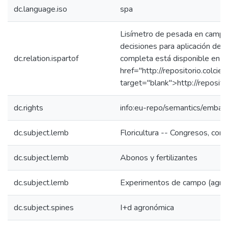
dc.language.iso
spa
Lisímetro de pesada en campo
decisiones para aplicación de fe
dc.relation.ispartof
completa está disponible en : 
href="http://repositorio.colc
target="blank">http://reposit
dc.rights
info:eu-repo/semantics/emba
dc.subject.lemb
Floricultura -- Congresos, confe
dc.subject.lemb
Abonos y fertilizantes
dc.subject.lemb
Experimentos de campo (agricu
dc.subject.spines
I+d agronómica