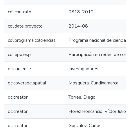
col.contrato
0818-2012
col.date.proyecto
2014-08
col.programa.colciencias
Programa nacional de ciencia, 
col.tipo.esp
Participación en redes de con
dc.audience
Investigadores
dc.coverage.spatial
Mosquera, Cundinamarca
dc.creator
Torres, Diego
dc.creator
Flórez Roncancio, Víctor Julio
dc.creator
González, Carlos