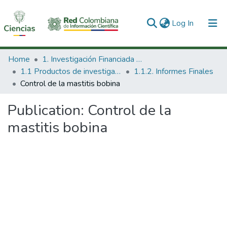
(current)
Log In
Communities & Collections
Home
1. Investigación Financiada con Recursos Públicos
1.1 Productos de investigación
1.1.2. Informes Finales
All of DSpace
Control de la mastitis bobina
Statistics
Publication:
Control de la
mastitis bobina