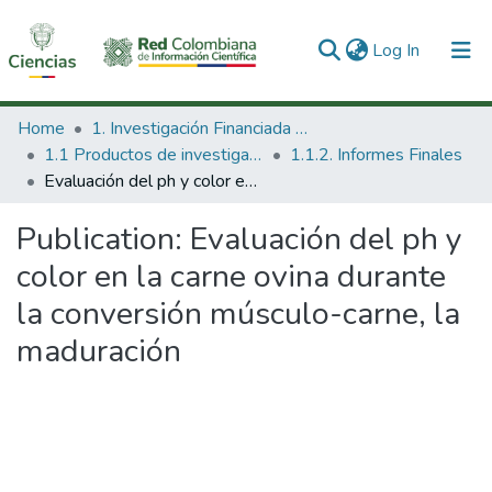
(current)
Log In
Communities & Collections
Home
1. Investigación Financiada con Recursos Públicos
1.1 Productos de investigación
1.1.2. Informes Finales
All of DSpace
Evaluación del ph y color en la carne ovina durante la conversión músculo-carne, la maduración
Statistics
Publication:
Evaluación del ph y
color en la carne ovina durante
la conversión músculo-carne, la
maduración