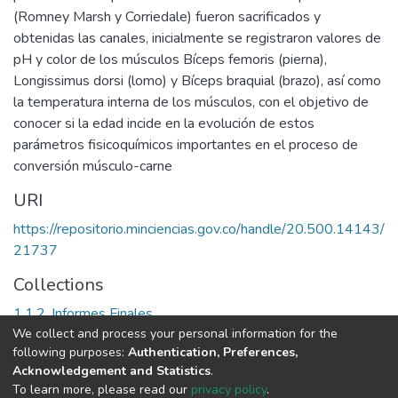
(Romney Marsh y Corriedale) fueron sacrificados y
obtenidas las canales, inicialmente se registraron valores de
pH y color de los músculos Bíceps femoris (pierna),
Longissimus dorsi (lomo) y Bíceps braquial (brazo), así como
la temperatura interna de los músculos, con el objetivo de
conocer si la edad incide en la evolución de estos
parámetros fisicoquímicos importantes en el proceso de
conversión músculo-carne
URI
https://repositorio.minciencias.gov.co/handle/20.500.14143/
21737
Collections
1.1.2. Informes Finales
We collect and process your personal information for the
following purposes:
Authentication, Preferences,
Full item page
Acknowledgement and Statistics
.
To learn more, please read our
privacy policy
.