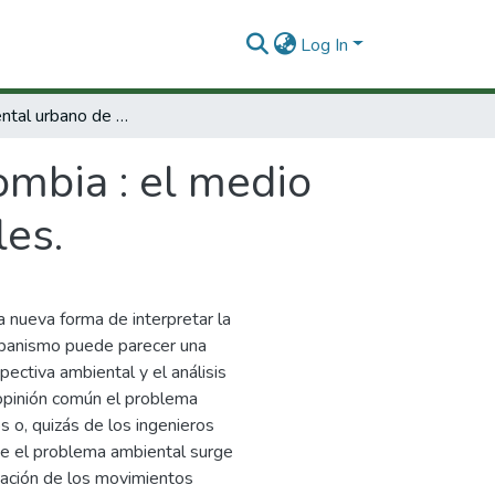
Log In
Perfil ambiental urbano de Colombia : el medio ambiente urbano acercamientos conceptuales.
ombia : el medio
es.
 nueva forma de interpretar la
urbanismo puede parecer una
pectiva ambiental y el análisis
a opinión común el problema
 o, quizás de los ingenieros
ue el problema ambiental surge
pación de los movimientos