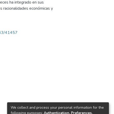
 veces ha integrado en sus
as racionalidades económicas y
4143/41457
We collect and process your personal information for the
following purposes:
Authentication, Preferences,