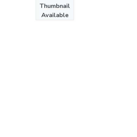
Date
Thumbnail
20
Available