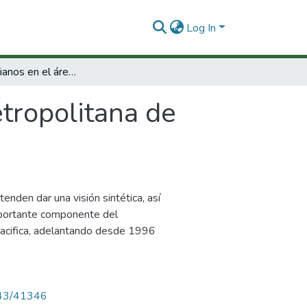
Log In
Afrocolombianos en el área metropolitana de Cali : estudios sociodemográficos.
tropolitana de
nden dar una visión sintética, así
mportante componente del
pacifica, adelantando desde 1996
4143/41346