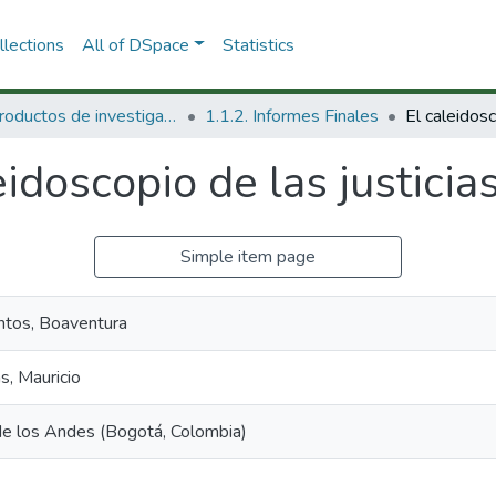
lections
All of DSpace
Statistics
1.1 Productos de investigación
1.1.2. Informes Finales
eidoscopio de las justici
Simple item page
tos, Boaventura
s, Mauricio
de los Andes (Bogotá, Colombia)