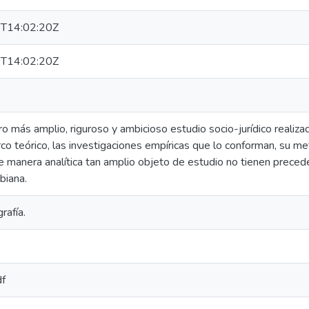
T14:02:20Z
T14:02:20Z
bro más amplio, riguroso y ambicioso estudio socio-jurídico realiza
co teórico, las investigaciones empíricas que lo conforman, su meto
e manera analítica tan amplio objeto de estudio no tienen preceden
biana.
rafía.
df