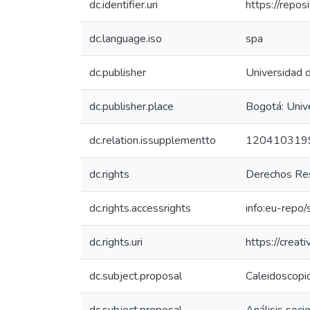
dc.identifier.uri
https://repo
dc.language.iso
spa
dc.publisher
Universidad 
dc.publisher.place
Bogotá: Univ
dc.relation.issupplementto
120410319
dc.rights
Derechos Res
dc.rights.accessrights
info:eu-repo
dc.rights.uri
https://crea
dc.subject.proposal
Caleidoscopi