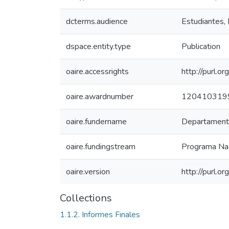
dcterms.audience
Estudiantes, 
dspace.entity.type
Publication
oaire.accessrights
http://purl.o
oaire.awardnumber
120410319
oaire.fundername
Departamento 
oaire.fundingstream
Programa Nac
oaire.version
http://purl.
Collections
1.1.2. Informes Finales