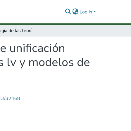
Log In
Fenomenología de las teorías de unificación supersimétricas modelos mínimos, modelos lv y modelos de gran unificación
e unificación
 lv y modelos de
4143/32468