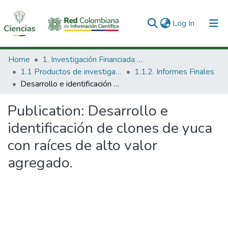
(current)
Log In
Communities & Collections
Home
1. Investigación Financiada con Recursos Públicos
1.1 Productos de investigación
1.1.2. Informes Finales
All of DSpace
Desarrollo e identificación de clones de yuca con raíces de alto valor agregado.
Statistics
Publication:
Desarrollo e
identificación de clones de yuca
con raíces de alto valor
agregado.