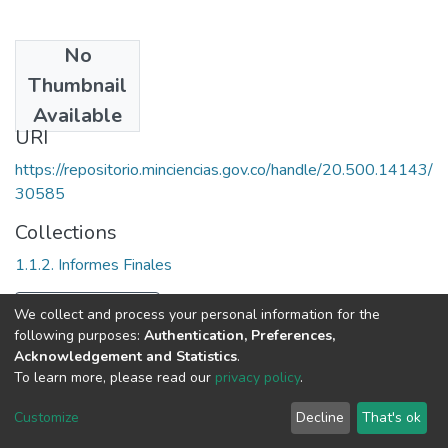
No
Date
Thumbnail
1971
Available
URI
https://repositorio.minciencias.gov.co/handle/20.500.14143/
30585
Collections
1.1.2. Informes Finales
Full item page
We collect and process your personal information for the
following purposes:
Authentication, Preferences,
Acknowledgement and Statistics
.
To learn more, please read our
privacy policy
.
DSpace software
copyright © 2002-2026
LYRASIS
Cookie
Privacy
End User
Send
Customize
Decline
That's ok
settings
policy
Agreement
Feedback