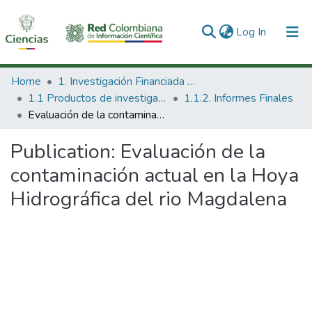
(current)
Log In
Communities & Collections
Home
1. Investigación Financiada con Recursos Públicos
1.1 Productos de investigación
1.1.2. Informes Finales
All of DSpace
Evaluación de la contaminación actual en la Hoya Hidrográfica del rio Magdalena
Statistics
Publication:
Evaluación de la
contaminación actual en la Hoya
Hidrográfica del rio Magdalena