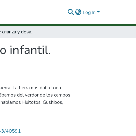
Log In
Practicas de crianza y desarrollo infantil.
 infantil.
tierra. La tierra nos daba toda
rutábamos del verdor de los campos
 hablamos Huitotos, Gushibos,
4143/40591