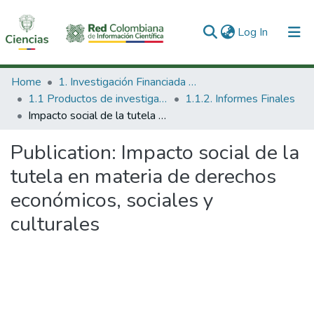
(current)
Log In
Communities & Collections
Home
1. Investigación Financiada con Recursos Públicos
1.1 Productos de investigación
1.1.2. Informes Finales
All of DSpace
Impacto social de la tutela en materia de derechos económicos, sociales y culturales
Statistics
Publication:
Impacto social de la
tutela en materia de derechos
económicos, sociales y
culturales