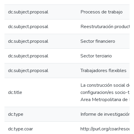
dc.subject.proposal
Procesos de trabajo
dc.subject.proposal
Reestruturación productiv
dc.subject.proposal
Sector financiero
dc.subject.proposal
Sector terciario
dc.subject.proposal
Trabajadores flexibles
La construcción social de
dc.title
configuracion/es socio-téc
Area Metropolitana de Me
dc.type
Informe de investigación
dc.type.coar
http://purl.org/coar/reso