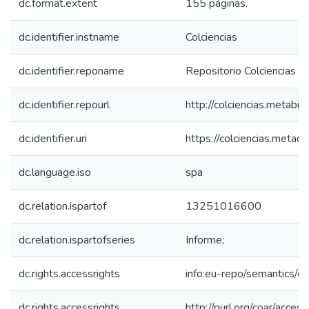
dc.format.extent
155 páginas.
dc.identifier.instname
Colciencias
dc.identifier.reponame
Repositorio Colciencias
dc.identifier.repourl
http://colciencias.metabib
dc.identifier.uri
https://colciencias.meta
dc.language.iso
spa
dc.relation.ispartof
13251016600
dc.relation.ispartofseries
Informe;
dc.rights.accessrights
info:eu-repo/semantics/
dc.rights.accessrights
http://purl.org/coar/acces