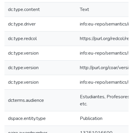
dc.type.content
Text
dc.type.driver
info:eu-repo/semantics/re
dc.type.redcol
https://purl.org/redcol/r
dc.type.version
info:eu-repo/semantics/s
dc.type.version
http://purl.org/coar/ver
dc.type.version
info:eu-repo/semantics/s
Estudiantes, Profesores, 
dcterms.audience
etc.
dspace.entity.type
Publication