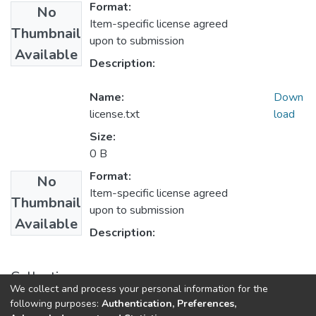
Format:
No
Item-specific license agreed
Thumbnail
upon to submission
Available
Description:
Name:
Down
license.txt
load
Size:
0 B
Format:
No
Item-specific license agreed
Thumbnail
upon to submission
Available
Description:
Collections
We collect and process your personal information for the
1.1.2. Informes Finales
following purposes:
Authentication, Preferences,