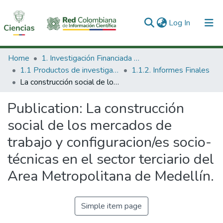
(current)
Log In
Communities & Collections
Home
1. Investigación Financiada con Recursos Públicos
1.1 Productos de investigación
1.1.2. Informes Finales
All of DSpace
La construcción social de los mercados de trabajo y configuracion/es socio-técnicas en el sector terciario del Area Metropolitana de Medellín.
Statistics
Publication:
La construcción
social de los mercados de
trabajo y configuracion/es socio-
técnicas en el sector terciario del
Area Metropolitana de Medellín.
Simple item page