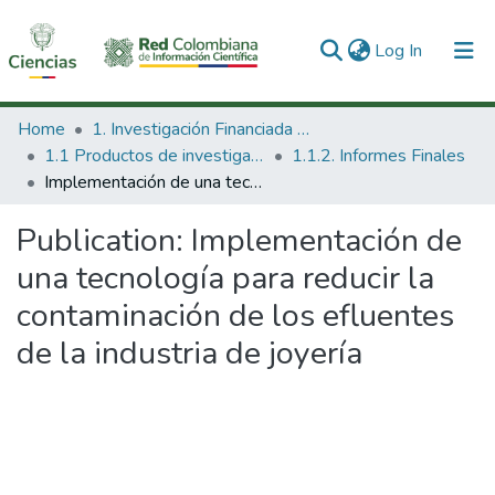
(current)
Log In
Communities & Collections
Home
1. Investigación Financiada con Recursos Públicos
1.1 Productos de investigación
1.1.2. Informes Finales
All of DSpace
Implementación de una tecnología para reducir la contaminación de los efluentes de la industria de joyería
Statistics
Publication:
Implementación de
una tecnología para reducir la
contaminación de los efluentes
de la industria de joyería