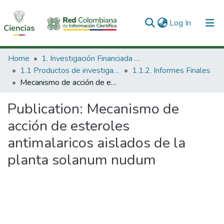
(current)
Log In
Communities & Collections
Home
1. Investigación Financiada con Recursos Públicos
1.1 Productos de investigación
1.1.2. Informes Finales
All of DSpace
Mecanismo de acción de esteroles antimalaricos aislados de la planta solanum nudum
Statistics
Publication:
Mecanismo de
acción de esteroles
antimalaricos aislados de la
planta solanum nudum