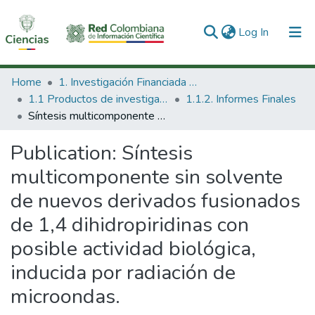
(current)
Log In
Communities & Collections
Home
1. Investigación Financiada con Recursos Públicos
1.1 Productos de investigación
1.1.2. Informes Finales
All of DSpace
Síntesis multicomponente sin solvente de nuevos derivados fusionados de 1,4 dihidropiridinas con posible actividad biológica, inducida por radiación de microondas.
Statistics
Publication:
Síntesis
multicomponente sin solvente
de nuevos derivados fusionados
de 1,4 dihidropiridinas con
posible actividad biológica,
inducida por radiación de
microondas.