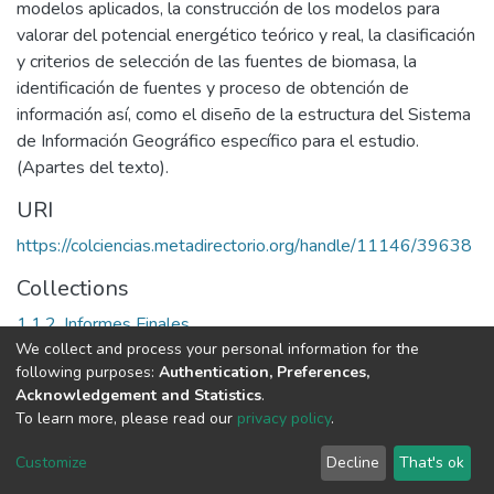
modelos aplicados, la construcción de los modelos para
valorar del potencial energético teórico y real, la clasificación
y criterios de selección de las fuentes de biomasa, la
identificación de fuentes y proceso de obtención de
información así, como el diseño de la estructura del Sistema
de Información Geográfico específico para el estudio.
(Apartes del texto).
URI
https://colciencias.metadirectorio.org/handle/11146/39638
Collections
1.1.2. Informes Finales
We collect and process your personal information for the
following purposes:
Authentication, Preferences,
Full item page
Acknowledgement and Statistics
.
To learn more, please read our
privacy policy
.
DSpace software
copyright © 2002-2026
LYRASIS
Cookie
Privacy
End User
Send
Customize
Decline
That's ok
settings
policy
Agreement
Feedback