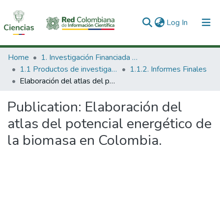
(current)
Log In
Communities & Collections
Home
1. Investigación Financiada con Recursos Públicos
1.1 Productos de investigación
1.1.2. Informes Finales
All of DSpace
Elaboración del atlas del potencial energético de la biomasa en Colombia.
Statistics
Publication:
Elaboración del
atlas del potencial energético de
la biomasa en Colombia.