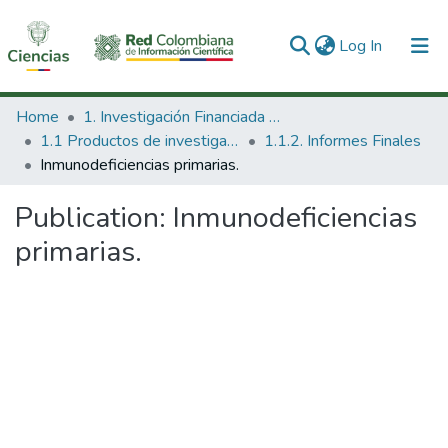
(current)
Log In
Communities & Collections
Home
1. Investigación Financiada con Recursos Públicos
1.1 Productos de investigación
1.1.2. Informes Finales
All of DSpace
Inmunodeficiencias primarias.
Statistics
Publication:
Inmunodeficiencias
primarias.