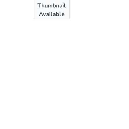
Date
Thumbnail
1997
Available