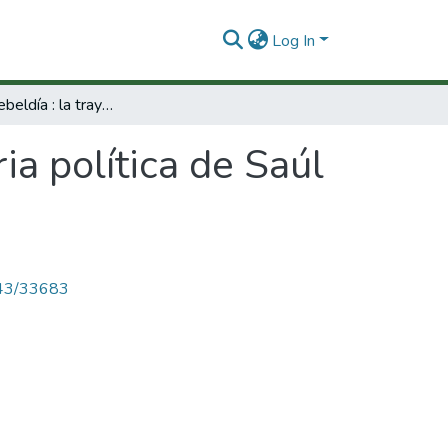
Log In
Juegos de rebeldía : la trayectoria política de Saúl Charris de la Oz (1914-)
ria política de Saúl
4143/33683