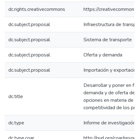
dc.rights.creativecommons
https://creativecommons.o
dc.subject.proposal
Infraestructura de transpo
dc.subject.proposal
Sistema de transporte
dc.subject.proposal
Oferta y demanda
dc.subject.proposal
Importación y exportación
Desarrollar y poner en f
demanda y de oferta de t
dc.title
opciones en materia de in
competitividad de los pr
dc.type
Informe de investigación
dc.type.coar
http://purl.org/coar/resou