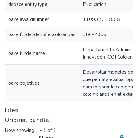
dspace.entity.type
Publication
oaire.awardnumber
110932719588
oaire.funderidentifier.colciencias
386-2006
Departamento Administrat
oaire.fundername
Innovación [CO] Colcienci
Desarrollar modelos de o
que permita evaluar opcio
oaire.objetives
para mejorar la competiti
colombianos en el exterio
Files
Original bundle
Now showing
1 - 1 of 1
Name: