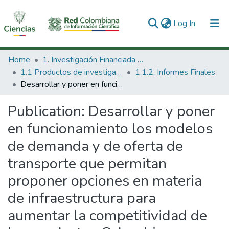
(current)
Log In
Communities & Collections
Home
1. Investigación Financiada con Recursos Públicos
1.1 Productos de investigación
1.1.2. Informes Finales
All of DSpace
Desarrollar y poner en funcionamiento los modelos de demanda y de oferta de transporte que permitan proponer opciones en materia de infraestructura para aumentar la competitividad de los productos Colombianos.
Statistics
Publication:
Desarrollar y poner
en funcionamiento los modelos
de demanda y de oferta de
transporte que permitan
proponer opciones en materia
de infraestructura para
aumentar la competitividad de