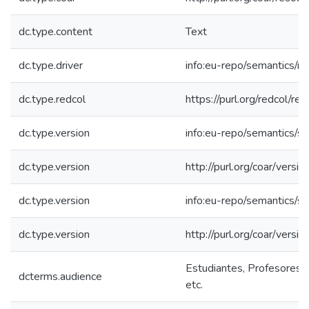
dc.type.content
Text
dc.type.driver
info:eu-repo/semantics/re
dc.type.redcol
https://purl.org/redcol/r
dc.type.version
info:eu-repo/semantics/s
dc.type.version
http://purl.org/coar/ver
dc.type.version
info:eu-repo/semantics/s
dc.type.version
http://purl.org/coar/ver
Estudiantes, Profesores, 
dcterms.audience
etc.