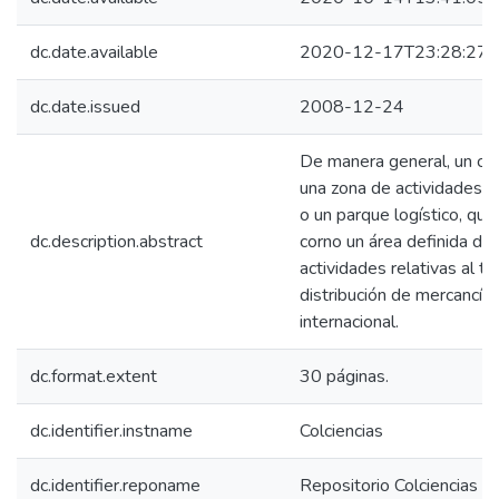
dc.date.available
2020-12-17T23:28:27Z
dc.date.issued
2008-12-24
De manera general, un cen
una zona de actividades lo
o un parque logístico, qu
dc.description.abstract
corno un área definida den
actividades relativas al tra
distribución de mercancías
internacional.
dc.format.extent
30 páginas.
dc.identifier.instname
Colciencias
dc.identifier.reponame
Repositorio Colciencias