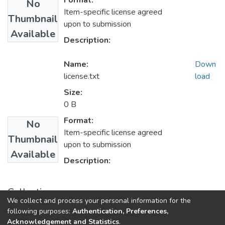
Format:
No
Item-specific license agreed
Thumbnail
upon to submission
Available
Description:
Name:
Down
license.txt
load
Size:
0 B
Format:
No
Item-specific license agreed
Thumbnail
upon to submission
Available
Description:
Collections
We collect and process your personal information for the
1.1.2. Informes Finales
following purposes:
Authentication, Preferences,
Acknowledgement and Statistics
.