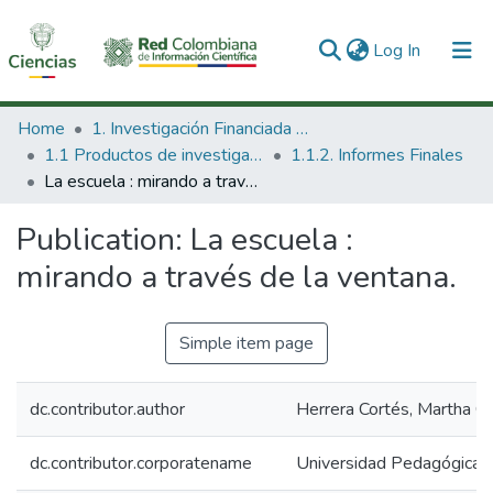
(current)
Log In
Communities & Collections
Home
1. Investigación Financiada con Recursos Públicos
1.1 Productos de investigación
1.1.2. Informes Finales
All of DSpace
La escuela : mirando a través de la ventana.
Statistics
Publication:
La escuela :
mirando a través de la ventana.
Simple item page
dc.contributor.author
Herrera Cortés, Martha Cec
dc.contributor.corporatename
Universidad Pedagógica N