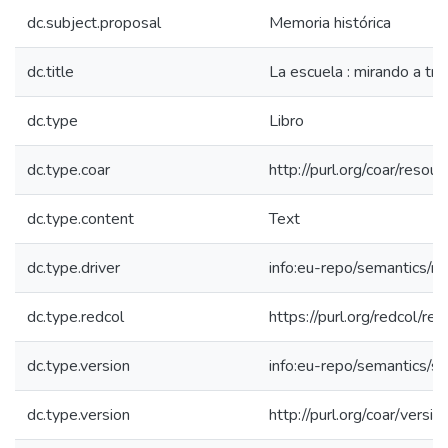
dc.subject.proposal
Memoria histórica
dc.title
La escuela : mirando a tra
dc.type
Libro
dc.type.coar
http://purl.org/coar/reso
dc.type.content
Text
dc.type.driver
info:eu-repo/semantics/re
dc.type.redcol
https://purl.org/redcol/r
dc.type.version
info:eu-repo/semantics/s
dc.type.version
http://purl.org/coar/ver