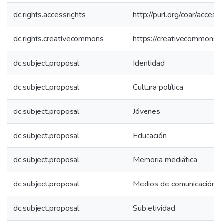
dc.rights.accessrights
http://purl.org/coar/acces
dc.rights.creativecommons
https://creativecommons.o
dc.subject.proposal
Identidad
dc.subject.proposal
Cultura política
dc.subject.proposal
Jóvenes
dc.subject.proposal
Educación
dc.subject.proposal
Memoria mediática
dc.subject.proposal
Medios de comunicación
dc.subject.proposal
Subjetividad