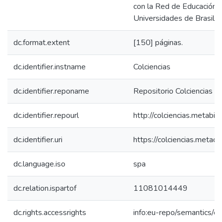
con la Red de Educación, 
Universidades de Brasil, 
dc.format.extent
[150] páginas.
dc.identifier.instname
Colciencias
dc.identifier.reponame
Repositorio Colciencias
dc.identifier.repourl
http://colciencias.metabib
dc.identifier.uri
https://colciencias.meta
dc.language.iso
spa
dc.relation.ispartof
11081014449
dc.rights.accessrights
info:eu-repo/semantics/