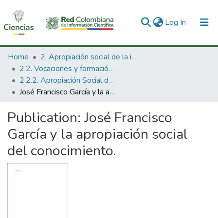
(current)
Log In
Communities & Collections
Home
2. Apropiación social de la información en Ciencia Tecnología e Innovación
2.2. Vocaciones y formación de la CTeI
All of DSpace
2.2.2. Apropiación Social del Conocimiento
José Francisco García y la apropiación social del conocimiento.
Statistics
Publication:
José Francisco
García y la apropiación social
del conocimiento.