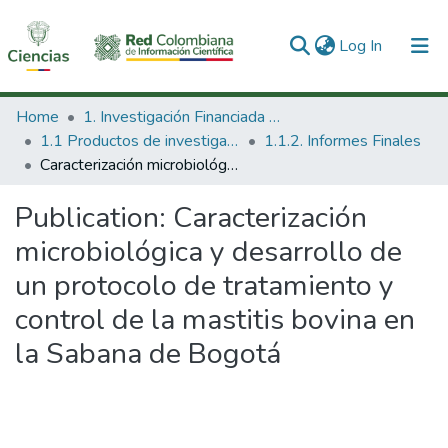
(current)
Log In
Communities & Collections
Home
1. Investigación Financiada con Recursos Públicos
1.1 Productos de investigación
1.1.2. Informes Finales
All of DSpace
Caracterización microbiológica y desarrollo de un protocolo de tratamiento y control de la mastitis bovina en la Sabana de Bogotá
Statistics
Publication:
Caracterización
microbiológica y desarrollo de
un protocolo de tratamiento y
control de la mastitis bovina en
la Sabana de Bogotá