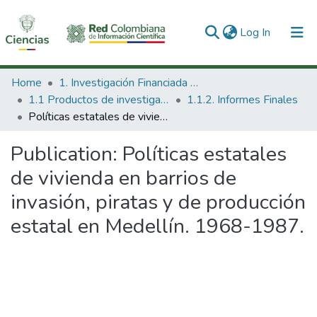
(current)
Log In
Communities & Collections
Home
1. Investigación Financiada con Recursos Públicos
1.1 Productos de investigación
1.1.2. Informes Finales
All of DSpace
Políticas estatales de vivienda en barrios de invasión, piratas y de producción estatal en Medellín. 1968-1987.
Statistics
Publication:
Políticas estatales
de vivienda en barrios de
invasión, piratas y de producción
estatal en Medellín. 1968-1987.