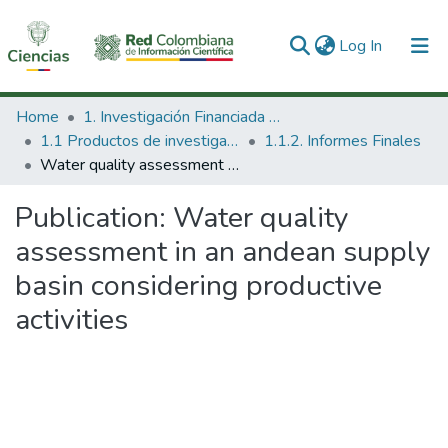
(current)
Log In
Communities & Collections
Home
1. Investigación Financiada con Recursos Públicos
1.1 Productos de investigación
1.1.2. Informes Finales
All of DSpace
Water quality assessment in an andean supply basin considering productive activities
Statistics
Publication:
Water quality
assessment in an andean supply
basin considering productive
activities