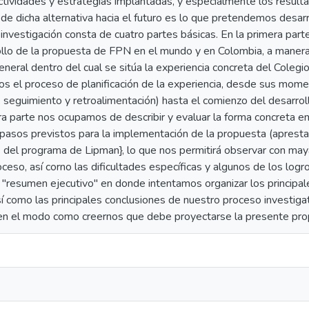
ctividades y estrategias implantadas, y especialmente los result
de dicha alternativa hacia el futuro es lo que pretendemos desar
 investigación consta de cuatro partes básicas. En la primera pa
ollo de la propuesta de FPN en el mundo y en Colombia, a manera
neral dentro del cual se sitúa la experiencia concreta del Coleg
s el proceso de planificación de la experiencia, desde sus momen
seguimiento y retroalimentación) hasta el comienzo del desarroll
ra parte nos ocupamos de describir y evaluar la forma concreta e
pasos previstos para la implementación de la propuesta (aprestami
 del programa de Lipman}, lo que nos permitirá observar con maya
ceso, así corno las dificultades específicas y algunos de los logr
 "resumen ejecutivo" en donde intentamos organizar los principal
sí como las principales conclusiones de nuestro proceso investig
en el modo como creernos que debe proyectarse la presente propu