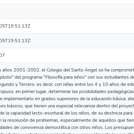
05T19:51:13Z
05T19:51:13Z
07
s años 2001-2002, el Colegio del Santo Angel se ha comprometid
 piloto" del programa "Filosofía para niños" con sus estudiantes d
egundo y Tercero, es decir, con niñas entre los 4 y 10 años de e
ropuso, en primer lugar, determinar las posibilidades pedagógica
 de implementarlo en grados superiores de la educación básica, a
ses básicos, que tienen una especial relevancia dentro del proyecto
de la capacidad lecto-escritural de los niños, de su destreza para
en la resolución de problemas, especialmente de aquellos que ti
idades de convivencia democrática con otros niños. Los presupues