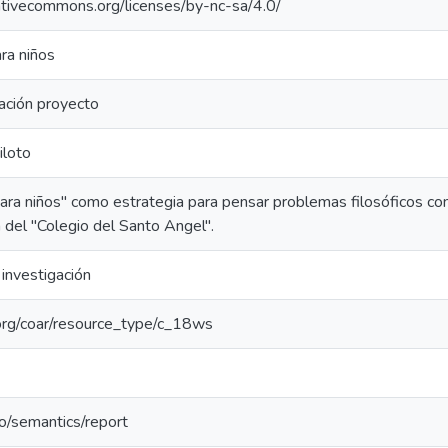
eativecommons.org/licenses/by-nc-sa/4.0/
ara niños
ción proyecto
iloto
para niños" como estrategia para pensar problemas filosóficos co
 del "Colegio del Santo Angel".
investigación
l.org/coar/resource_type/c_18ws
po/semantics/report