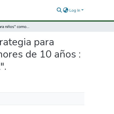
Log In
"Filosofía para niños" como estrategia para pensar problemas filosóficos con niños menores de 10 años : la experiencia del "Colegio del Santo Angel".
rategia para
nores de 10 años :
".