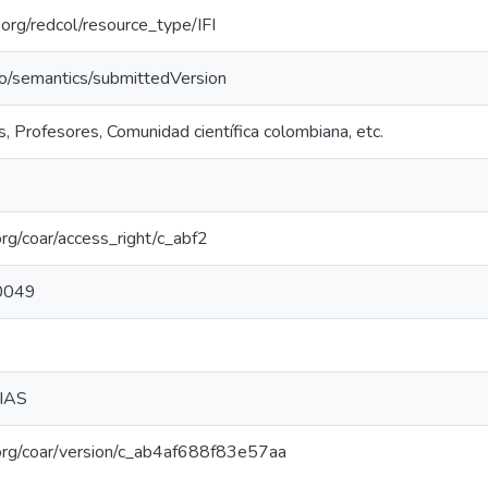
l.org/redcol/resource_type/IFI
po/semantics/submittedVersion
, Profesores, Comunidad científica colombiana, etc.
.org/coar/access_right/c_abf2
0049
IAS
l.org/coar/version/c_ab4af688f83e57aa