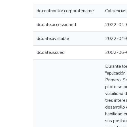
dc.contributor.corporatename
Colciencias
dc.date.accessioned
2022-04-
dc.date.available
2022-04-
dc.date.issued
2002-06-
Durante lo
"aplicación
Primero, S
piloto se p
viabilidad
tres intere
desarrollo 
habilidad 
sus posibil