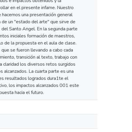
ados e impactos obtenidos y la
rollar en el presente infame. Nuestro
rte hacemos una presentación general
 de un "estado del arte" que sirve de
io del Santo Angel. En la segunda parte
tos iniciales formación de maestros,
o de la propuesta en el aula de clase.
n que se fueron llevando a cabo cada
ento, transición al texto, trabajo con
 claridad los diversos retos surgidos
os alcanzados. La cuarta parte es una
es resultados logrados dura1te el
ativo, los impactos alcanzados 001 este
esta hacia el futuro.