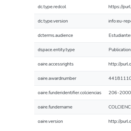
dc.type.redcol
https://pur
dc.type.version
info:eu-re
dcterms.audience
Estudiantes
dspace.entity.type
Publication
oaire.accessrights
http://purl
oaire.awardnumber
4418111
oaire.funderidentifier.colciencias
206-2000
oaire.fundername
COLCIENC
oaire.version
http://pur