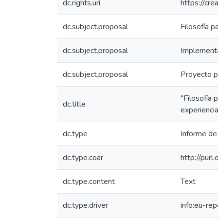
dc.rights.uri
https://cr
dc.subject.proposal
Filosofía p
dc.subject.proposal
Implementa
dc.subject.proposal
Proyecto p
"Filosofía 
dc.title
experiencia
dc.type
Informe de 
dc.type.coar
http://pur
dc.type.content
Text
dc.type.driver
info:eu-re