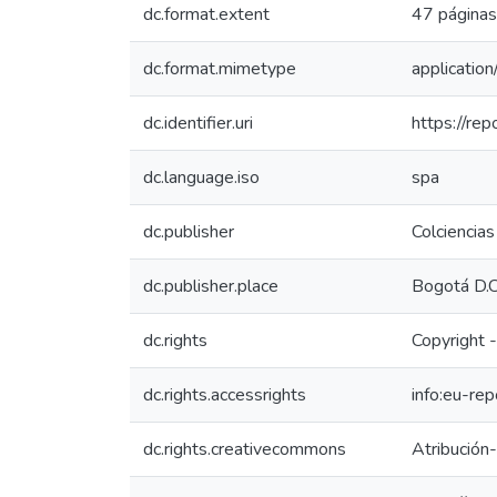
dc.format.extent
47 páginas
dc.format.mimetype
application
dc.identifier.uri
https://re
dc.language.iso
spa
dc.publisher
Colciencias
dc.publisher.place
Bogotá D.C
dc.rights
Copyright -
dc.rights.accessrights
info:eu-re
dc.rights.creativecommons
Atribución