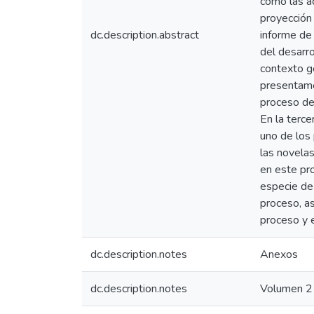
como las a
proyección 
dc.description.abstract
informe de
del desarr
contexto ge
presentamo
proceso de 
En la terce
uno de los 
las novelas
en este pro
especie de
proceso, a
proceso y 
dc.description.notes
Anexos
dc.description.notes
Volumen 2