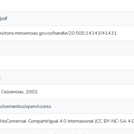
/pdf
positorio.minciencias.gov.co/handle/20.500.14143/41431
.
 Colciencias, 2002
po/semantics/openAccess
-NoComercial-CompartirIgual 4.0 Internacional (CC BY-NC-SA 4.0