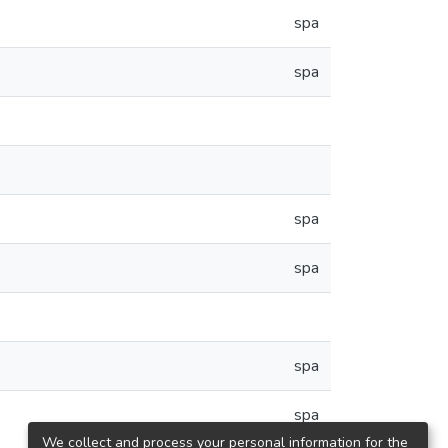
spa
spa
spa
spa
spa
spa
We collect and process your personal information for the