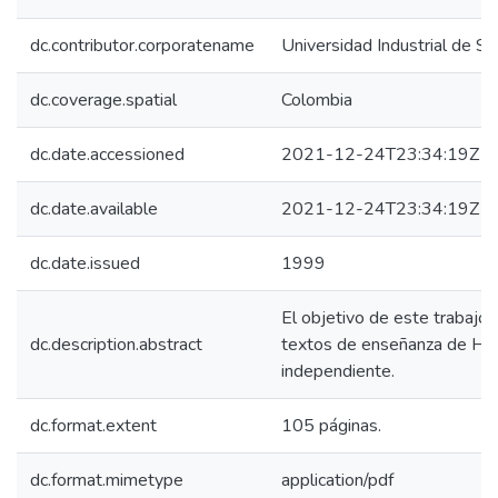
dc.contributor.corporatename
Universidad Industrial de S
dc.coverage.spatial
Colombia
dc.date.accessioned
2021-12-24T23:34:19Z
dc.date.available
2021-12-24T23:34:19Z
dc.date.issued
1999
El objetivo de este trabajo e
dc.description.abstract
textos de enseñanza de Histo
independiente.
dc.format.extent
105 páginas.
dc.format.mimetype
application/pdf