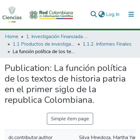
(current)
Log In
Communities & Collections
Home
1. Investigación Financiada con Recursos Públicos
1.1 Productos de investigación
1.1.2. Informes Finales
All of DSpace
La función política de los textos de historia patria en el primer siglo de la republica Colombiana.
Statistics
Publication:
La función política
de los textos de historia patria
en el primer siglo de la
republica Colombiana.
Simple item page
dc.contributor.author
Silva Mnedoza, Martha Yane