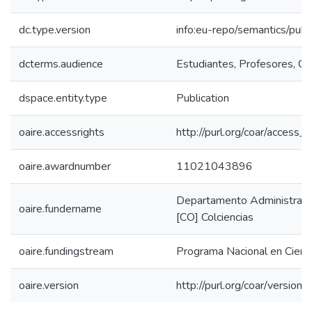
dc.type.version
info:eu-repo/semantics/publ
dcterms.audience
Estudiantes, Profesores, Com
dspace.entity.type
Publication
oaire.accessrights
http://purl.org/coar/access_r
oaire.awardnumber
11021043896
Departamento Administrativo
oaire.fundername
[CO] Colciencias
oaire.fundingstream
Programa Nacional en Cienc
oaire.version
http://purl.org/coar/versi