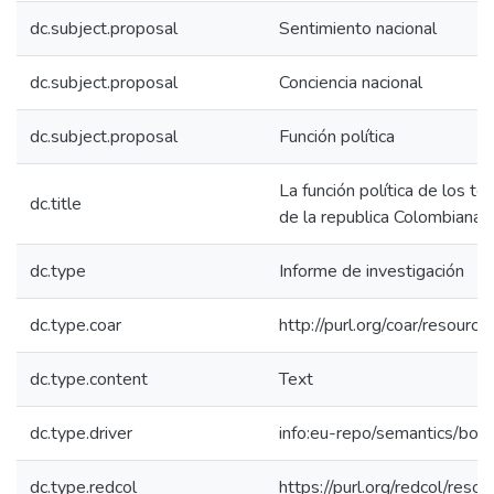
dc.subject.proposal
Sentimiento nacional
dc.subject.proposal
Conciencia nacional
dc.subject.proposal
Función política
La función política de los tex
dc.title
de la republica Colombiana.
dc.type
Informe de investigación
dc.type.coar
http://purl.org/coar/resour
dc.type.content
Text
dc.type.driver
info:eu-repo/semantics/boo
dc.type.redcol
https://purl.org/redcol/reso