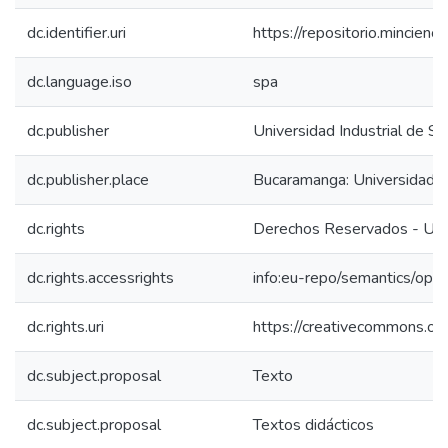
dc.identifier.uri
https://repositorio.mincie
dc.language.iso
spa
dc.publisher
Universidad Industrial de S
dc.publisher.place
Bucaramanga: Universidad I
dc.rights
Derechos Reservados - Univ
dc.rights.accessrights
info:eu-repo/semantics/op
dc.rights.uri
https://creativecommons.org
dc.subject.proposal
Texto
dc.subject.proposal
Textos didácticos