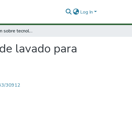
Log In
Investigación sobre tecnología de lavado para diferentes zonas carboníferas del país
 de lavado para
4143/30912