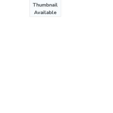
Date
Thumbnail
1991
Available