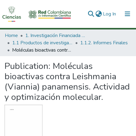
(current)
Log In
Communities & Collections
Home
1. Investigación Financiada con Recursos Públicos
1.1 Productos de investigación
1.1.2. Informes Finales
All of DSpace
Moléculas bioactivas contra Leishmania (Viannia) panamensis. Actividad y optimización molecular.
Statistics
Publication:
Moléculas
bioactivas contra Leishmania
(Viannia) panamensis. Actividad
y optimización molecular.