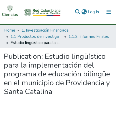
(current)
Log In
Communities & Collections
Home
1. Investigación Financiada con Recursos Públicos
1.1 Productos de investigación
1.1.2. Informes Finales
All of DSpace
Estudio lingüístico para la implementación del programa de educación bilingüe en el municipio de Providencia y Santa Catalina
Statistics
Publication:
Estudio lingüístico
para la implementación del
programa de educación bilingüe
en el municipio de Providencia y
Santa Catalina