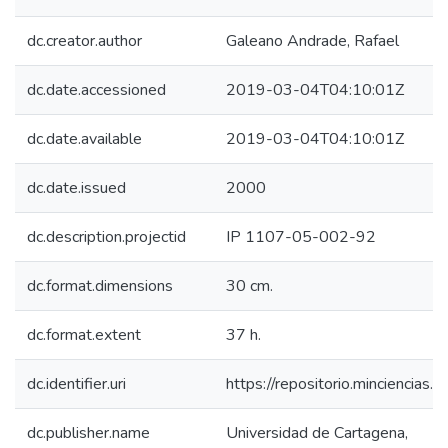
dc.creator.author
Galeano Andrade, Rafael
dc.date.accessioned
2019-03-04T04:10:01Z
dc.date.available
2019-03-04T04:10:01Z
dc.date.issued
2000
dc.description.projectid
IP 1107-05-002-92
dc.format.dimensions
30 cm.
dc.format.extent
37 h.
dc.identifier.uri
https://repositorio.minciencia
dc.publisher.name
Universidad de Cartagena,