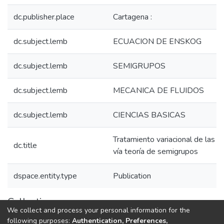
dc.publisher.place
Cartagena :
dc.subject.lemb
ECUACION DE ENSKOG
dc.subject.lemb
SEMIGRUPOS
dc.subject.lemb
MECANICA DE FLUIDOS
dc.subject.lemb
CIENCIAS BASICAS
Tratamiento variacional de las e
dc.title
vía teoría de semigrupos
dspace.entity.type
Publication
Collections
We collect and process your personal information for the
1.1.2. Informes Finales
following purposes:
Authentication, Preferences,