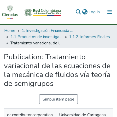
(current)
Log In
Communities & Collections
Home
1. Investigación Financiada con Recursos Públicos
1.1 Productos de investigación
1.1.2. Informes Finales
All of DSpace
Tratamiento variacional de las ecuaciones de la mecánica de fluidos vía teoría de semigrupos
Statistics
Publication:
Tratamiento
variacional de las ecuaciones de
la mecánica de fluidos vía teoría
de semigrupos
Simple item page
dc.contributor.corporation
Universidad de Cartagena.