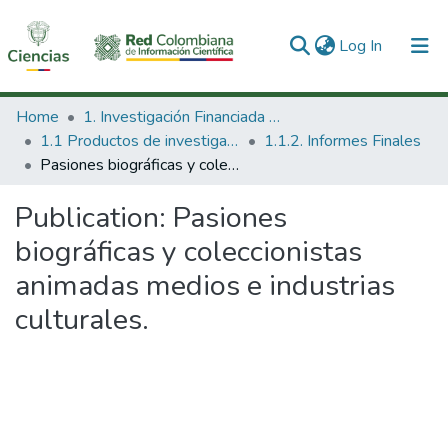
(current)
Log In
Communities & Collections
Home
1. Investigación Financiada con Recursos Públicos
1.1 Productos de investigación
1.1.2. Informes Finales
All of DSpace
Pasiones biográficas y coleccionistas animadas medios e industrias culturales.
Statistics
Publication:
Pasiones
biográficas y coleccionistas
animadas medios e industrias
culturales.