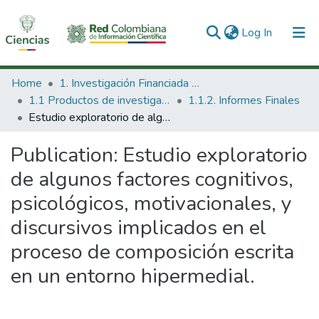
(current)
Log In
Communities & Collections
Home
1. Investigación Financiada con Recursos Públicos
1.1 Productos de investigación
1.1.2. Informes Finales
All of DSpace
Estudio exploratorio de algunos factores cognitivos, psicológicos, motivacionales, y discursivos implicados en el proceso de composición escrita en un entorno hipermedial.
Statistics
Publication:
Estudio exploratorio
de algunos factores cognitivos,
psicológicos, motivacionales, y
discursivos implicados en el
proceso de composición escrita
en un entorno hipermedial.