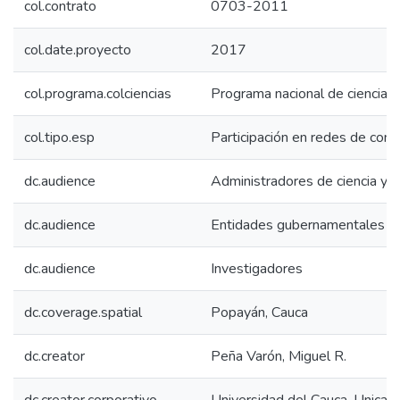
col.contrato
0703-2011
col.date.proyecto
2017
col.programa.colciencias
Programa nacional de ciencias
col.tipo.esp
Participación en redes de con
dc.audience
Administradores de ciencia y t
dc.audience
Entidades gubernamentales
dc.audience
Investigadores
dc.coverage.spatial
Popayán, Cauca
dc.creator
Peña Varón, Miguel R.