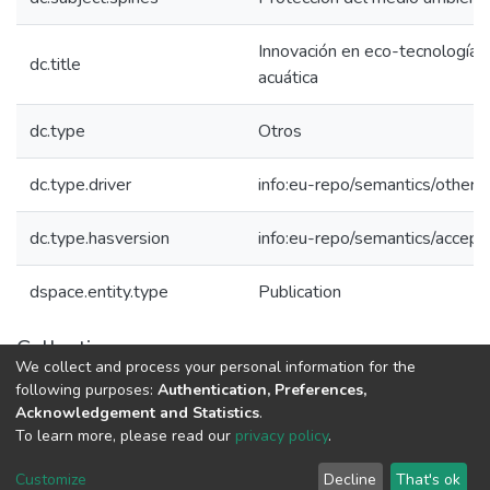
Innovación en eco-tecnologías 
dc.title
acuática
dc.type
Otros
dc.type.driver
info:eu-repo/semantics/other.
dc.type.hasversion
info:eu-repo/semantics/accep
dspace.entity.type
Publication
Collections
We collect and process your personal information for the
1.1.2. Informes Finales
following purposes:
Authentication, Preferences,
Acknowledgement and Statistics
.
To learn more, please read our
privacy policy
.
DSpace software
copyright © 2002-2026
LYRASIS
Cookie
Privacy
End User
Send
Customize
Decline
That's ok