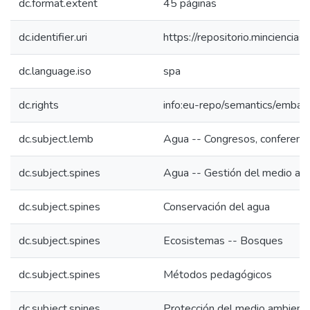
dc.format.extent
45 páginas
dc.identifier.uri
https://repositorio.mincienc
dc.language.iso
spa
dc.rights
info:eu-repo/semantics/emba
dc.subject.lemb
Agua -- Congresos, conferencia
dc.subject.spines
Agua -- Gestión del medio am
dc.subject.spines
Conservación del agua
dc.subject.spines
Ecosistemas -- Bosques
dc.subject.spines
Métodos pedagógicos
dc.subject.spines
Protección del medio ambient