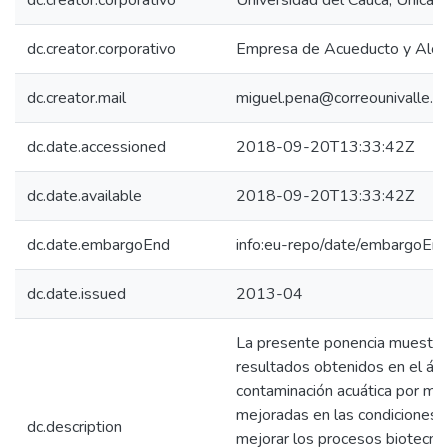
dc.creator.corporativo
Universidad del Cauca, Unicau
dc.creator.corporativo
Empresa de Acueducto y Alcan
dc.creator.mail
miguel.pena@correounivalle.e
dc.date.accessioned
2018-09-20T13:33:42Z
dc.date.available
2018-09-20T13:33:42Z
dc.date.embargoEnd
info:eu-repo/date/embargoE
dc.date.issued
2013-04
La presente ponencia muestra d
resultados obtenidos en el áre
contaminación acuática por m
mejoradas en las condiciones d
dc.description
mejorar los procesos biotecnol