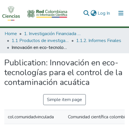
(current)
Log In
Communities & Collections
Home
1. Investigación Financiada con Recursos Públicos
1.1 Productos de investigación
1.1.2. Informes Finales
All of DSpace
Innovación en eco-tecnologías para el control de la contaminación acuática
Statistics
Publication:
Innovación en eco-
tecnologías para el control de la
contaminación acuática
Simple item page
col.comunidadvinculada
Comunidad científica colombia