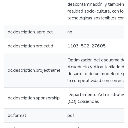
descontaminación, y también, 
realidad socio-cultural con lo 
tecnológicas sostenibles con 
dc.description.isproject
no
dc.description.projectid
1103-502-27605
Optimización del esquema de 
Acueducto y Alcantarillado d
dc.description.projectname
desarrollo de un modelo de ges
la competitividad con correspo
Departamento Administrativo d
dc.description.sponsorship
[CO] Colciencias
dc.format
pdf