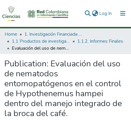
(current)
Log In
Communities & Collections
Home
1. Investigación Financiada con Recursos Públicos
1.1 Productos de investigación
1.1.2. Informes Finales
All of DSpace
Evaluación del uso de nematodos entomopatógenos en el control de Hypothenemus hampei dentro del manejo integrado de la broca del café.
Statistics
Publication:
Evaluación del uso
de nematodos
entomopatógenos en el control
de Hypothenemus hampei
dentro del manejo integrado de
la broca del café.