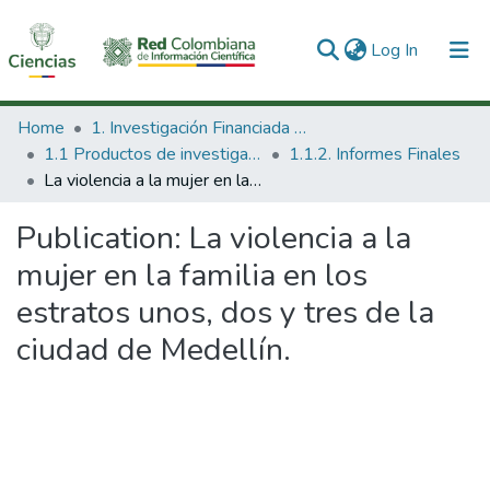
(current)
Log In
Communities & Collections
Home
1. Investigación Financiada con Recursos Públicos
1.1 Productos de investigación
1.1.2. Informes Finales
All of DSpace
La violencia a la mujer en la familia en los estratos unos, dos y tres de la ciudad de Medellín.
Statistics
Publication:
La violencia a la
mujer en la familia en los
estratos unos, dos y tres de la
ciudad de Medellín.