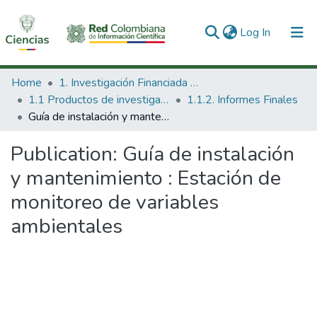
(current)
Log In
Communities & Collections
Home
1. Investigación Financiada con Recursos Públicos
1.1 Productos de investigación
1.1.2. Informes Finales
All of DSpace
Guía de instalación y mantenimiento : Estación de monitoreo de variables ambientales
Statistics
Publication:
Guía de instalación
y mantenimiento : Estación de
monitoreo de variables
ambientales