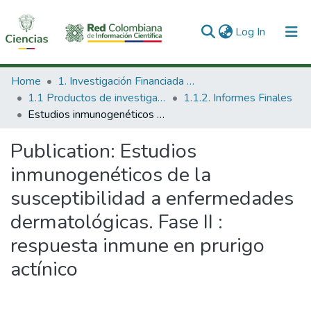
(current)
Log In
Communities & Collections
Home
1. Investigación Financiada con Recursos Públicos
1.1 Productos de investigación
1.1.2. Informes Finales
All of DSpace
Estudios inmunogenéticos de la susceptibilidad a enfermedades dermatológicas. Fase II : respuesta inmune en prurigo actínico
Statistics
Publication:
Estudios
inmunogenéticos de la
susceptibilidad a enfermedades
dermatológicas. Fase II :
respuesta inmune en prurigo
actínico