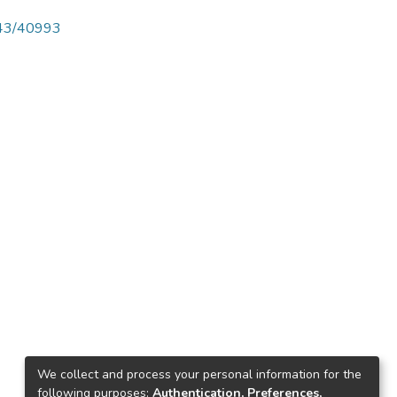
4143/40993
We collect and process your personal information for the
following purposes:
Authentication, Preferences,