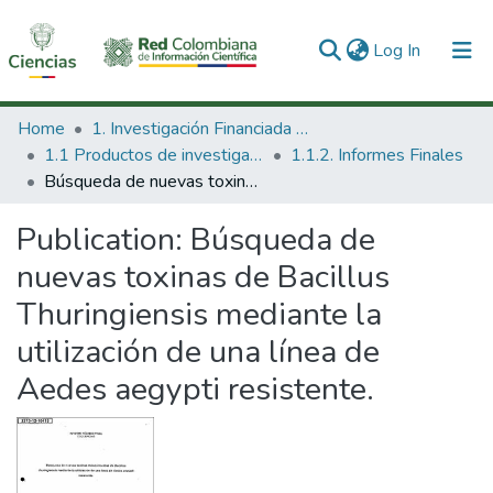
(current)
Log In
Communities & Collections
Home
1. Investigación Financiada con Recursos Públicos
1.1 Productos de investigación
1.1.2. Informes Finales
All of DSpace
Búsqueda de nuevas toxinas de Bacillus Thuringiensis mediante la utilización de una línea de Aedes aegypti resistente.
Statistics
Publication:
Búsqueda de
nuevas toxinas de Bacillus
Thuringiensis mediante la
utilización de una línea de
Aedes aegypti resistente.