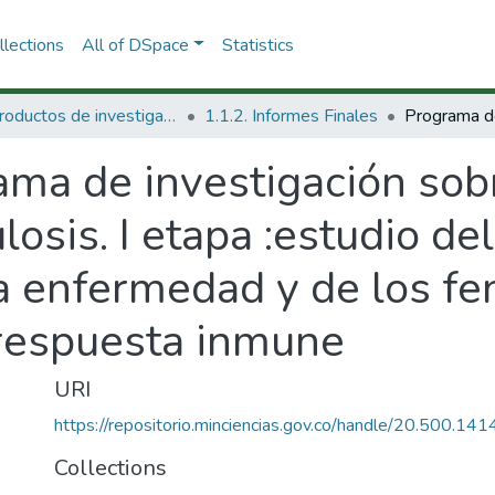
lections
All of DSpace
Statistics
1.1 Productos de investigación
1.1.2. Informes Finales
ama de investigación sob
osis. I etapa :estudio del
a enfermedad y de los f
 respuesta inmune
URI
https://repositorio.minciencias.gov.co/handle/20.500.1
Collections