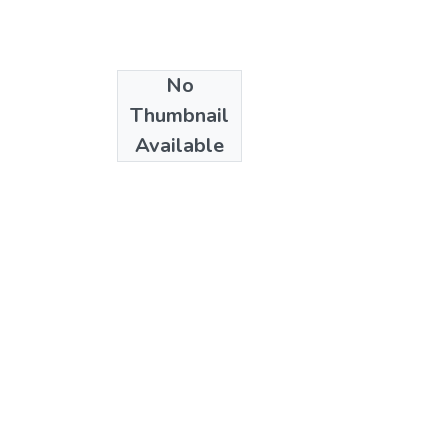
No
Date
Thumbnail
1992
Available