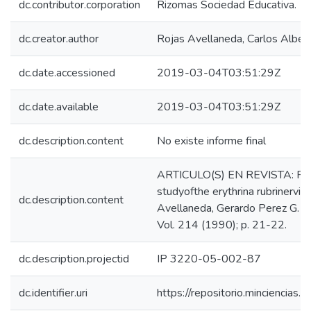
dc.contributor.corporation
Rizomas Sociedad Educativa.
dc.creator.author
Rojas Avellaneda, Carlos Alber
dc.date.accessioned
2019-03-04T03:51:29Z
dc.date.available
2019-03-04T03:51:29Z
dc.description.content
No existe informe final
ARTICULO(S) EN REVISTA: Preli
studyofthe erythrina rubrinervia 
dc.description.content
Avellaneda, Gerardo Perez G. -- 
Vol. 214 (1990); p. 21-22.
dc.description.projectid
IP 3220-05-002-87
dc.identifier.uri
https://repositorio.minciencia