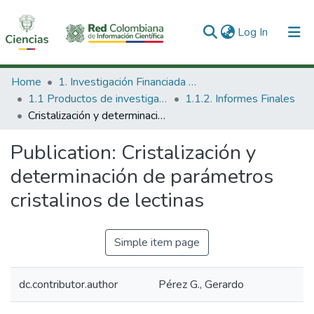
(current)
Log In
Communities & Collections
Home
1. Investigación Financiada con Recursos Públicos
1.1 Productos de investigación
1.1.2. Informes Finales
All of DSpace
Cristalización y determinación de parámetros cristalinos de lectinas
Statistics
Publication:
Cristalización y
determinación de parámetros
cristalinos de lectinas
Simple item page
dc.contributor.author
Pérez G., Gerardo